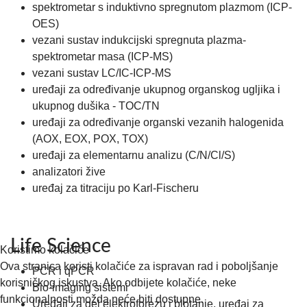
spektrometar s induktivno spregnutom plazmom (ICP-
OES)
vezani sustav indukcijski spregnuta plazma-
spektrometar masa (ICP-MS)
vezani sustav LC/IC-ICP-MS
uređaji za određivanje ukupnog organskog ugljika i
ukupnog dušika - TOC/TN
uređaji za određivanje organski vezanih halogenida
(AOX, EOX, POX, TOX)
uređaji za elementarnu analizu (C/N/Cl/S)
analizatori žive
uređaj za titraciju po Karl-Fischeru
Life Science
Koristimo kolačiće
Ova stranica koristi kolačiće za ispravan rad i poboljšanje
PCR i qPCR
korisničkog iskustva. Ako odbijete kolačiće, neke
Bio-imaging sistemi
funkcionalnosti možda neće biti dostupne.
Uređaji za gel elektroforezu i blotanje, uređaj za