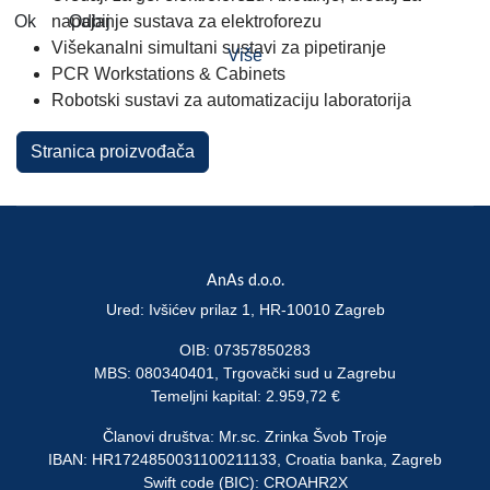
Ok
Odbij
napajanje sustava za elektroforezu
Višekanalni simultani sustavi za pipetiranje
Više
PCR Workstations & Cabinets
Robotski sustavi za automatizaciju laboratorija
Stranica proizvođača
AnAs d.o.o.
Ured: Ivšićev prilaz 1, HR-10010 Zagreb
OIB: 07357850283
MBS: 080340401, Trgovački sud u Zagrebu
Temeljni kapital: 2.959,72 €
Članovi društva: Mr.sc. Zrinka Švob Troje
IBAN: HR1724850031100211133, Croatia banka, Zagreb
Swift code (BIC): CROAHR2X