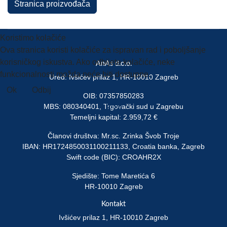
Stranica proizvođača
Koristimo kolačiće
Ova stranica koristi kolačiće za ispravan rad i poboljšanje
korisničkog iskustva. Ako odbijete kolačiće, neke
AnAs d.o.o.
funkcionalnosti možda neće biti dostupne.
Ured: Ivšićev prilaz 1, HR-10010 Zagreb
Ok
Odbij
OIB: 07357850283
Više
MBS: 080340401, Trgovački sud u Zagrebu
Temeljni kapital: 2.959,72 €
Članovi društva: Mr.sc. Zrinka Švob Troje
IBAN: HR1724850031100211133, Croatia banka, Zagreb
Swift code (BIC): CROAHR2X
Sjedište: Tome Maretića 6
HR-10010 Zagreb
Kontakt
Ivšićev prilaz 1, HR-10010 Zagreb