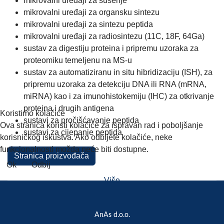
mikrovalni uređaji za sušenje
mikrovalni uređaji za organsku sintezu
mikrovalni uređaji za sintezu peptida
mikrovalni uređaji za radiosintezu (11C, 18F, 64Ga)
sustav za digestiju proteina i pripremu uzoraka za
proteomiku temeljenu na MS-u
sustav za automatiziranu in situ hibridizaciju (ISH), za
pripremu uzoraka za detekciju DNA ili RNA (mRNA,
miRNA) kao i za imunohistokemiju (IHC) za otkrivanje
proteina i drugih antigena
Koristimo kolačiće
sustavi za pročišćavanje peptida
Ova stranica koristi kolačiće za ispravan rad i poboljšanje
sustavi za cijepanje peptida
korisničkog iskustva. Ako odbijete kolačiće, neke
funkcionalnosti možda neće biti dostupne.
Stranica proizvođača
Ok
Odbij
Više
AnAs d.o.o.