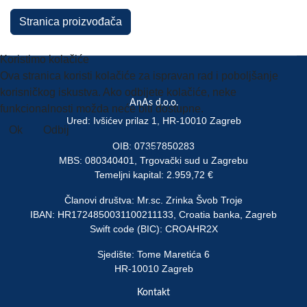
Stranica proizvođača
Koristimo kolačiće
Ova stranica koristi kolačiće za ispravan rad i poboljšanje
korisničkog iskustva. Ako odbijete kolačiće, neke
AnAs d.o.o.
funkcionalnosti možda neće biti dostupne.
Ured: Ivšićev prilaz 1, HR-10010 Zagreb
Ok
Odbij
OIB: 07357850283
Više
MBS: 080340401, Trgovački sud u Zagrebu
Temeljni kapital: 2.959,72 €
Članovi društva: Mr.sc. Zrinka Švob Troje
IBAN: HR1724850031100211133, Croatia banka, Zagreb
Swift code (BIC): CROAHR2X
Sjedište: Tome Maretića 6
HR-10010 Zagreb
Kontakt