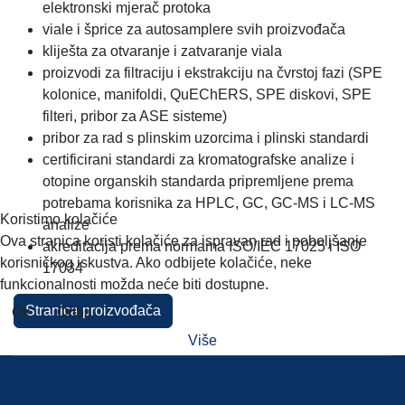
elektronski mjerač protoka
viale i šprice za autosamplere svih proizvođača
kliješta za otvaranje i zatvaranje viala
proizvodi za filtraciju i ekstrakciju na čvrstoj fazi (SPE
kolonice, manifoldi, QuEChERS, SPE diskovi, SPE
filteri, pribor za ASE sisteme)
pribor za rad s plinskim uzorcima i plinski standardi
certificirani standardi za kromatografske analize i
otopine organskih standarda pripremljene prema
potrebama korisnika za HPLC, GC, GC-MS i LC-MS
Koristimo kolačiće
analize
Ova stranica koristi kolačiće za ispravan rad i poboljšanje
akreditacija prema normama ISO/IEC 17025 i ISO
korisničkog iskustva. Ako odbijete kolačiće, neke
17034
funkcionalnosti možda neće biti dostupne.
Stranica proizvođača
Ok
Odbij
Više