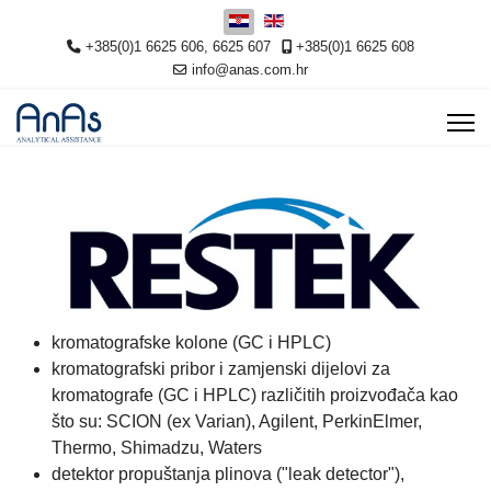
Odaberite svoj jezik
+385(0)1 6625 606, 6625 607
+385(0)1 6625 608
info@anas.com.hr
kromatografske kolone (GC i HPLC)
kromatografski pribor i zamjenski dijelovi za
kromatografe (GC i HPLC) različitih proizvođača kao
što su: SCION (ex Varian), Agilent, PerkinElmer,
Thermo, Shimadzu, Waters
detektor propuštanja plinova ("leak detector"),