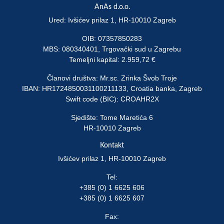
AnAs d.o.o.
Ured: Ivšićev prilaz 1, HR-10010 Zagreb
OIB: 07357850283
MBS: 080340401, Trgovački sud u Zagrebu
Temeljni kapital: 2.959,72 €
Članovi društva: Mr.sc. Zrinka Švob Troje
IBAN: HR1724850031100211133, Croatia banka, Zagreb
Swift code (BIC): CROAHR2X
Sjedište: Tome Maretića 6
HR-10010 Zagreb
Kontakt
Ivšićev prilaz 1, HR-10010 Zagreb
Tel:
+385 (0) 1 6625 606
+385 (0) 1 6625 607
Fax: