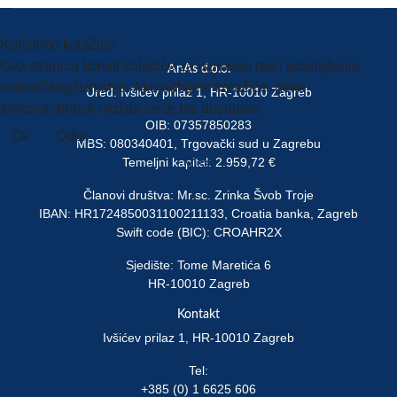
Koristimo kolačiće
Ova stranica koristi kolačiće za ispravan rad i poboljšanje
AnAs d.o.o.
korisničkog iskustva. Ako odbijete kolačiće, neke
Ured: Ivšićev prilaz 1, HR-10010 Zagreb
funkcionalnosti možda neće biti dostupne.
OIB: 07357850283
Ok
Odbij
MBS: 080340401, Trgovački sud u Zagrebu
Temeljni kapital: 2.959,72 €
Više
Članovi društva: Mr.sc. Zrinka Švob Troje
IBAN: HR1724850031100211133, Croatia banka, Zagreb
Swift code (BIC): CROAHR2X
Sjedište: Tome Maretića 6
HR-10010 Zagreb
Kontakt
Ivšićev prilaz 1, HR-10010 Zagreb
Tel:
+385 (0) 1 6625 606