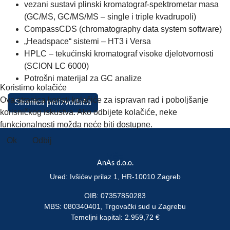
vezani sustavi plinski kromatograf-spektrometar masa
(GC/MS, GC/MS/MS – single i triple kvadrupoli)
CompassCDS (chromatography data system software)
„Headspace“ sistemi – HT3 i Versa
HPLC – tekućinski kromatograf visoke djelotvornosti
(SCION LC 6000)
Potrošni materijal za GC analize
Koristimo kolačiće
Ova stranica koristi kolačiće za ispravan rad i poboljšanje
Stranica proizvođača
korisničkog iskustva. Ako odbijete kolačiće, neke
funkcionalnosti možda neće biti dostupne.
Ok
Odbij
Više
AnAs d.o.o.
Ured: Ivšićev prilaz 1, HR-10010 Zagreb
OIB: 07357850283
MBS: 080340401, Trgovački sud u Zagrebu
Temeljni kapital: 2.959,72 €