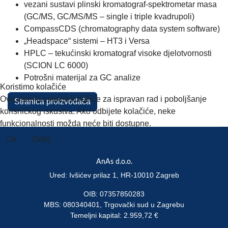
vezani sustavi plinski kromatograf-spektrometar masa
(GC/MS, GC/MS/MS – single i triple kvadrupoli)
CompassCDS (chromatography data system software)
„Headspace“ sistemi – HT3 i Versa
HPLC – tekućinski kromatograf visoke djelotvornosti
(SCION LC 6000)
Potrošni materijal za GC analize
Koristimo kolačiće
Ova stranica koristi kolačiće za ispravan rad i poboljšanje
Stranica proizvođača
korisničkog iskustva. Ako odbijete kolačiće, neke
funkcionalnosti možda neće biti dostupne.
Ok
Odbij
Više
AnAs d.o.o.
Ured: Ivšićev prilaz 1, HR-10010 Zagreb
OIB: 07357850283
MBS: 080340401, Trgovački sud u Zagrebu
Temeljni kapital: 2.959,72 €