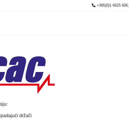
+385(0)1 6625 606
piju:
ripadajući držači