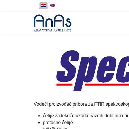
Odaberite svoj jezik
Vodeći proizvođač pribora za FTIR spektrosko
ćelije za tekuće uzorke raznih debljina i p
protočne ćelije