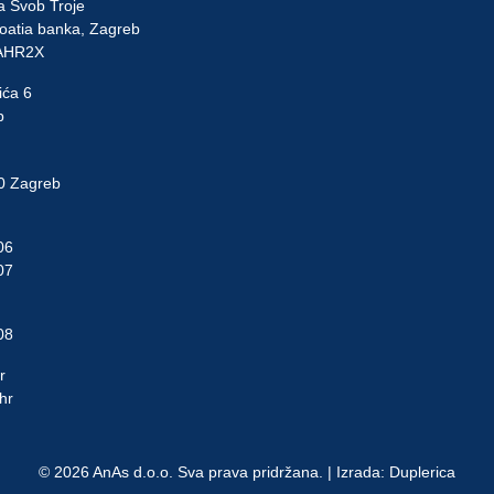
ka Švob Troje
atia banka, Zagreb
OAHR2X
ića 6
b
10 Zagreb
06
07
08
r
hr
© 2026 AnAs d.o.o. Sva prava pridržana. | Izrada:
Duplerica