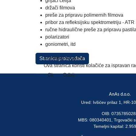
grijači ćelija
držači filmova
preše za pripravu polimernih filmova
pribor za refleksijsku spektrometriju - ATR
ručne hidraulične preše za pripravu pastil
polarizatori
goniometri, itd
Koristimo kolačiće
Stranica proizvođača
Ova stranica koristi kolačiće za ispravan r
Ok
Odbij
AnAs d.o.o.
Ured: Ivšićev prilaz 1, HR-
OIB: 0735785028
MBS: 080340401, Trgovački s
Temeljni kapital: 2.95