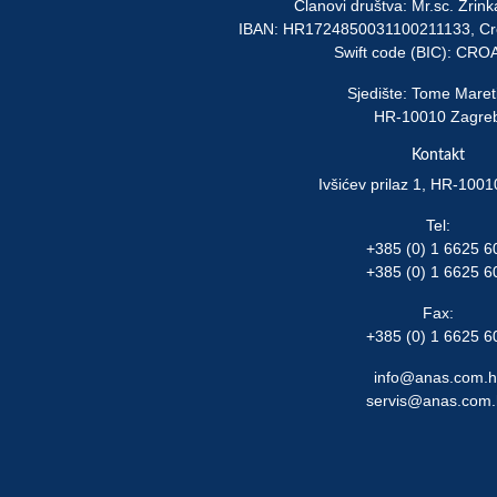
Članovi društva: Mr.sc. Zrin
IBAN: HR1724850031100211133, Cro
Swift code (BIC): CR
Sjedište: Tome Maret
HR-10010 Zagre
Kontakt
Ivšićev prilaz 1, HR-100
Tel:
+385 (0) 1 6625 6
+385 (0) 1 6625 6
Fax:
+385 (0) 1 6625 6
info@anas.com.h
servis@anas.com.