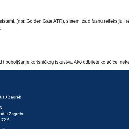
 sistemi, (npr. Golden Gate ATR), sistemi za difuznu refleksiju i 
a
ad i poboljšanje korisničkog iskustva. Ako odbijete kolačiće, ne
Više
10010 Zagreb
3
ud u Zagrebu
9,72 €